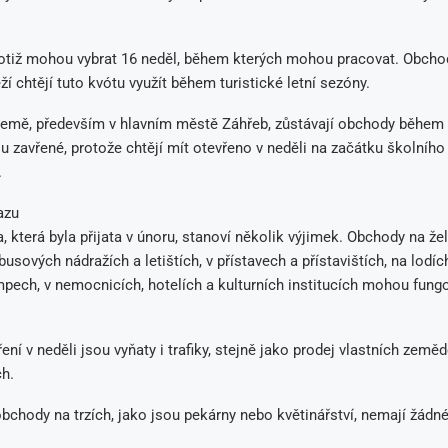
totiž mohou vybrat 16 neděl, během kterých mohou pracovat. Obcho
ží chtějí tuto kvótu využít během turistické letní sezóny.
země, především v hlavním městě Záhřeb, zůstávají obchody během 
ou zavřené, protože chtějí mít otevřeno v neděli na začátku školního 
.
azu
a, která byla přijata v únoru, stanoví několik výjimek. Obchody na že
busových nádražích a letištích, v přístavech a přístavištích, na lodíc
mpech, v nemocnicích, hotelích a kulturních institucích mohou fung
ení v neděli jsou vyňaty i trafiky, stejně jako prodej vlastních země
ch.
bchody na trzích, jako jsou pekárny nebo květinářství, nemají žádn