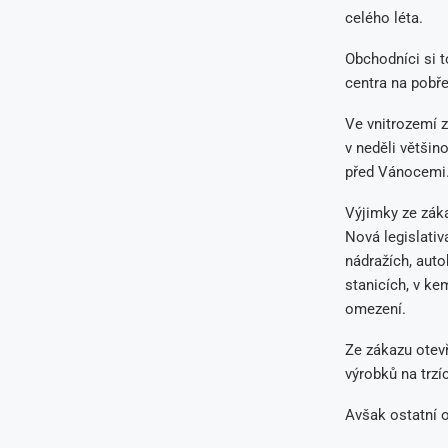
celého léta.
Obchodníci si 
centra na pobře
Ve vnitrozemí 
v neděli většin
před Vánocemi
Výjimky ze zák
Nová legislativ
nádražích, auto
stanicích, v ke
omezení.
Ze zákazu otevř
výrobků na trzí
Avšak ostatní o