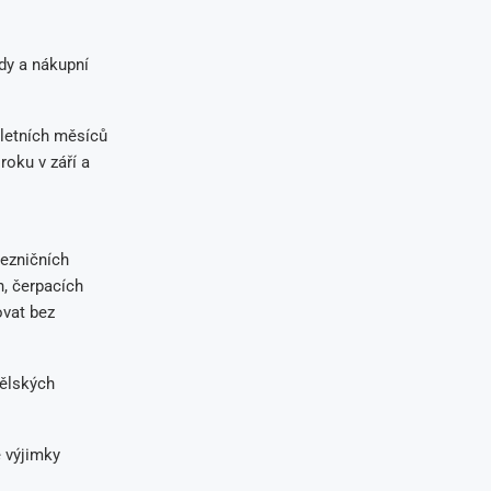
dy a nákupní
letních měsíců
roku v září a
lezničních
h, čerpacích
ovat bez
dělských
é výjimky