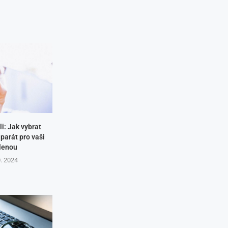
i: Jak vybrat
aparát pro vaši
lenou
0. 2024