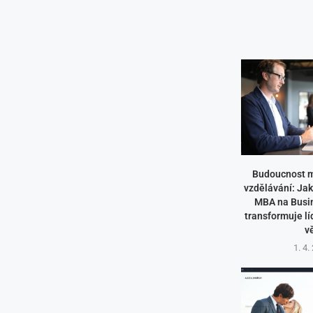
Budoucnost 
vzdělávání: Jak
MBA na Busin
transformuje líd
v
1. 4.