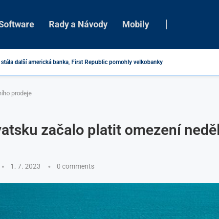
Software
Rady a Návody
Mobily
ňky do Chrome určené ke špehování uživatelů
ního prodeje
atsku začalo platit omezení nedě
1. 7. 2023
0 comments