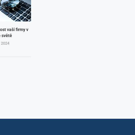
ost vaší firmy v
e světě
. 2024