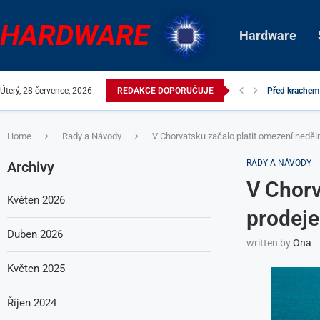
HARDWARE
Hardware
Úterý, 28 července, 2026
REDAKCE DOPORUČUJE
Objevily dopl
Home
Rady a Návody
V Chorvatsku začalo platit omezení neděl
RADY A NÁVODY
Archivy
V Chorv
Květen 2026
prodeje
Duben 2026
written by
Ona
Květen 2025
Říjen 2024