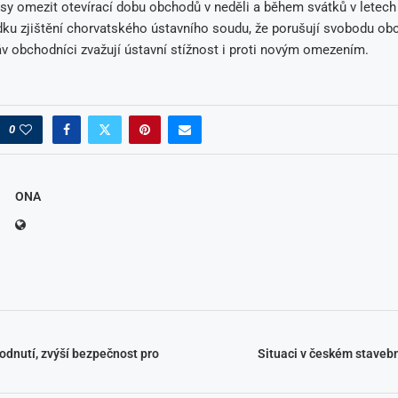
sy omezit otevírací dobu obchodů v neděli a během svátků v letech
dku zjištění chorvatského ústavního soudu, že porušují svobodu ob
v obchodníci zvažují ústavní stížnost i proti novým omezením.
0
ONA
dnutí, zvýší bezpečnost pro
Situaci v českém stavebn