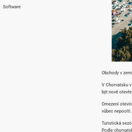
Software
Obchody v zemi
V Chorvatsku v
být nově otevře
Omezení otevíra
vůbec nepocítí.
Turistická sez
Podle chorvats