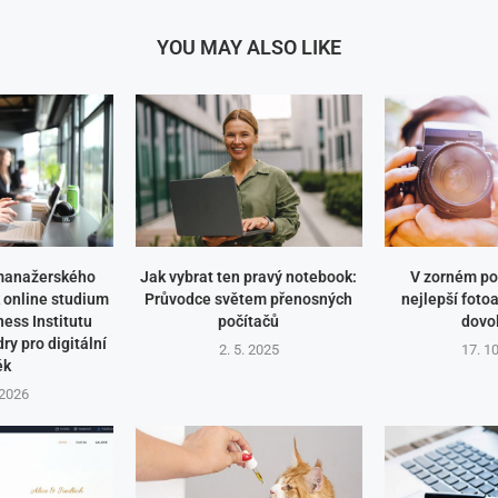
YOU MAY ALSO LIKE
manažerského
Jak vybrat ten pravý notebook:
V zorném pol
 online studium
Průvodce světem přenosných
nejlepší foto
ess Institutu
počítačů
dovo
ry pro digitální
2. 5. 2025
17. 1
ěk
 2026