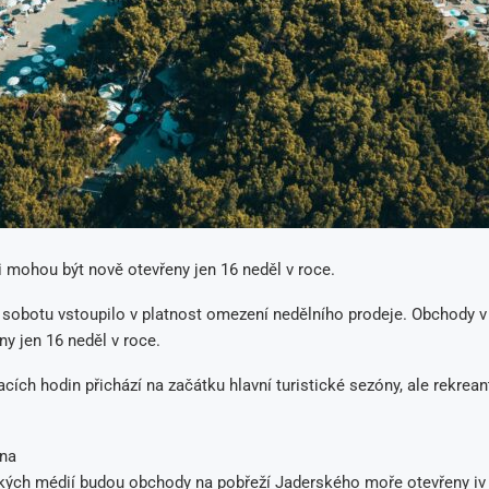
 mohou být nově otevřeny jen 16 neděl v roce.
 sobotu vstoupilo v platnost omezení nedělního prodeje. Obchody 
ny jen 16 neděl v roce.
cích hodin přichází na začátku hlavní turistické sezóny, ale rekrean
óna
kých médií budou obchody na pobřeží Jaderského moře otevřeny iv