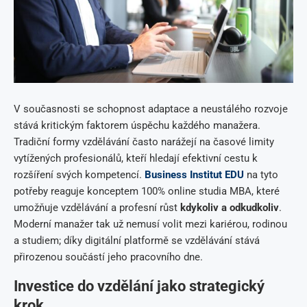
V současnosti se schopnost adaptace a neustálého rozvoje
stává kritickým faktorem úspěchu každého manažera.
Tradiční formy vzdělávání často narážejí na časové limity
vytížených profesionálů, kteří hledají efektivní cestu k
rozšíření svých kompetencí.
Business Institut EDU
na tyto
potřeby reaguje konceptem 100% online studia MBA, které
umožňuje vzdělávání a profesní růst
kdykoliv a odkudkoliv
.
Moderní manažer tak už nemusí volit mezi kariérou, rodinou
a studiem; díky digitální platformě se vzdělávání stává
přirozenou součástí jeho pracovního dne.
Investice do vzdělání jako strategický
krok