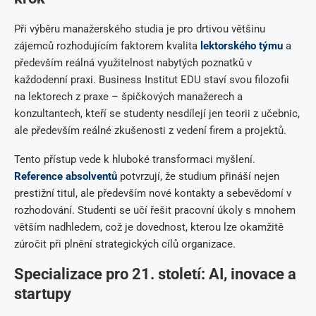
Při výběru manažerského studia je pro drtivou většinu
zájemců rozhodujícím faktorem kvalita
lektorského týmu
a
především reálná využitelnost nabytých poznatků v
každodenní praxi. Business Institut EDU staví svou filozofii
na lektorech z praxe – špičkových manažerech a
konzultantech, kteří se studenty nesdílejí jen teorii z učebnic,
ale především reálné zkušenosti z vedení firem a projektů.
Tento přístup vede k hluboké transformaci myšlení.
Reference absolventů
potvrzují, že studium přináší nejen
prestižní titul, ale především nové kontakty a sebevědomí v
rozhodování. Studenti se učí řešit pracovní úkoly s mnohem
větším nadhledem, což je dovednost, kterou lze okamžitě
zúročit při plnění strategických cílů organizace.
Specializace pro 21. století: AI, inovace a
startupy