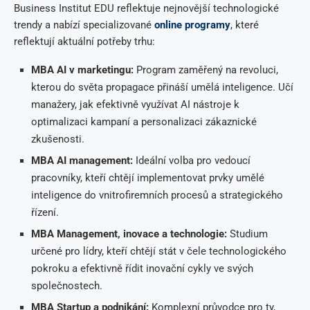
Business Institut EDU reflektuje nejnovější technologické
trendy a nabízí specializované
online programy
, které
reflektují aktuální potřeby trhu:
MBA AI v marketingu:
Program zaměřený na revoluci,
kterou do světa propagace přináší umělá inteligence. Učí
manažery, jak efektivně využívat AI nástroje k
optimalizaci kampaní a personalizaci zákaznické
zkušenosti.
MBA AI management:
Ideální volba pro vedoucí
pracovníky, kteří chtějí implementovat prvky umělé
inteligence do vnitrofiremních procesů a strategického
řízení.
MBA Management, inovace a technologie:
Studium
určené pro lídry, kteří chtějí stát v čele technologického
pokroku a efektivně řídit inovační cykly ve svých
společnostech.
MBA Startup a podnikání:
Komplexní průvodce pro ty,