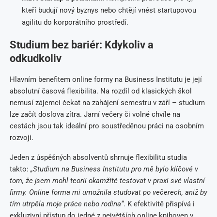
kteří budují nový byznys nebo chtějí vnést startupovou
agilitu do korporátního prostředí.
Studium bez bariér: Kdykoliv a
odkudkoliv
Hlavním benefitem online formy na Business Institutu je její
absolutní časová flexibilita. Na rozdíl od klasických škol
nemusí zájemci čekat na zahájení semestru v září – studium
lze začít doslova zítra. Jarní večery či volné chvíle na
cestách jsou tak ideální pro soustředěnou práci na osobním
rozvoji.
Jeden z úspěšných absolventů shrnuje flexibilitu studia
takto:
„Studium na Business Institutu pro mě bylo klíčové v
tom, že jsem mohl teorii okamžitě testovat v praxi své vlastní
firmy. Online forma mi umožnila studovat po večerech, aniž by
tím utrpěla moje práce nebo rodina“
. K efektivitě přispívá i
exkluzivní přístup do jedné z největších online knihoven v