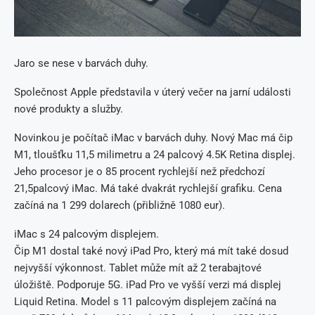
Jaro se nese v barvách duhy.
Společnost Apple představila v úterý večer na jarní události
nové produkty a služby.
Novinkou je počítač iMac v barvách duhy. Nový Mac má čip
M1, tloušťku 11,5 milimetru a 24 palcový 4.5K Retina displej.
Jeho procesor je o 85 procent rychlejší než předchozí
21,5palcový iMac. Má také dvakrát rychlejší grafiku. Cena
začíná na 1 299 dolarech (přibližně 1080 eur).
iMac s 24 palcovým displejem.
Čip M1 dostal také nový iPad Pro, který má mít také dosud
nejvyšší výkonnost. Tablet může mít až 2 terabajtové
úložiště. Podporuje 5G. iPad Pro ve vyšší verzi má displej
Liquid Retina. Model s 11 palcovým displejem začíná na