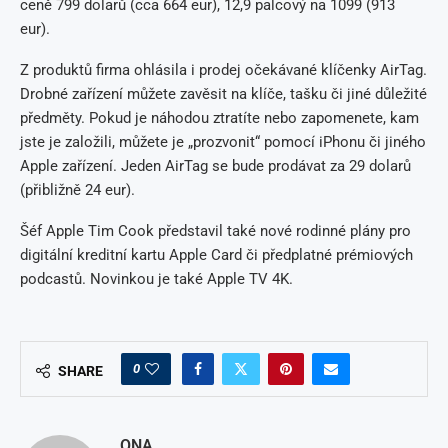
ceně 799 dolarů (cca 664 eur), 12,9 palcový na 1099 (913
eur).
Z produktů firma ohlásila i prodej očekávané klíčenky AirTag.
Drobné zařízení můžete zavěsit na klíče, tašku či jiné důležité
předměty. Pokud je náhodou ztratíte nebo zapomenete, kam
jste je založili, můžete je „prozvonit“ pomocí iPhonu či jiného
Apple zařízení. Jeden AirTag se bude prodávat za 29 dolarů
(přibližně 24 eur).
Šéf Apple Tim Cook představil také nové rodinné plány pro
digitální kreditní kartu Apple Card či předplatné prémiových
podcastů. Novinkou je také Apple TV 4K.
0
SHARE
ONA